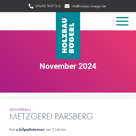
09495 90975-0
info@holzbau-boegerl.de
Kemnather Str. 98 · 92363 Breitenbrunn
Navigatio
umschalte
November 2024
GEWERBEBAU
METZGEREI PARSBERG
Von
c.hilpoltsteiner
, vor
2 Jahren