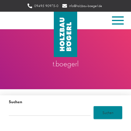
09495 90975-0
info@holzbau-boegerl.de
Kemnather Str. 98 · 92363 Breitenbrunn
Navigatio
umschalte
t.boegerl
Suchen
Suchen